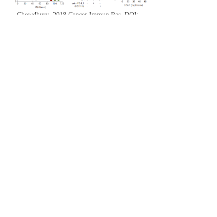
Chowdhury 2018 Cancer Immun Res. DOI:
10.1158/2326-6066
代谢表型分析为免疫细胞功能的研究提供
了重要的分析工具，活化、扩增、发挥效
应功能以及恢复稳态都是免疫细胞生命周
期的关键方面，免疫细胞在这些作用中发
挥功能的能力与能量代谢息息相关。安捷
伦细胞分析可提供实时功能测量，用于全
面了解免疫细胞功能的全面信息，提供了
影响免疫细胞反应、命运和功能关键因素
的窗口。
声明
：仅供研究使用，不用于诊断性操作。
版权说明：版权归原作者及安捷伦细胞分析团队，本文
内容部分来源于美国安捷伦科技公司官网
（
www.agilent.com
），如有问题请联系小编，欢迎批评
指正，衷心感谢！
了解更多信息，请联系路易企业西南区业务联系电话：